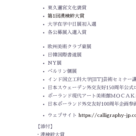
東久邇宮文化褒賞
第1回漢検絆大賞
大学在学中日展初入選
各公募展入選入賞
欧州美術クラブ豪展
日韓国際書道展
NY展
ベルリン個展
インド国立工科大学[IIT]芸術セミナー
日本スウェーデン外交友好150周年公
ポーランド現代アート美術館ＭＯＣＡＫ
日本ポーランド外交友好100周年企画
ウェブサイト
https://calligraphy-jp.
【添付】
・漢検絆大賞