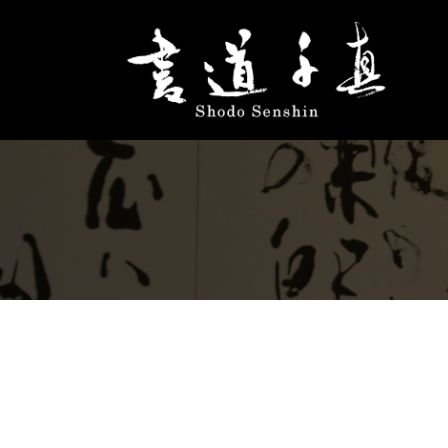
コ
ン
テ
ン
ツ
へ
ス
キ
ッ
プ