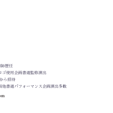
講師歴任
式ロゴ使用企画書道監修演出
から招待
参画他書道パフォーマンス企画演出多数
com