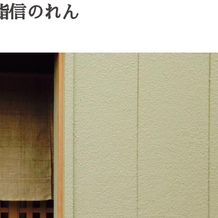
鮨信のれん