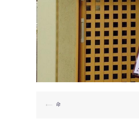
⟵
命
投
稿
ナ