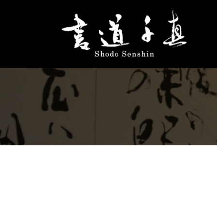
コ
ン
テ
ン
ツ
へ
ス
キ
ッ
プ