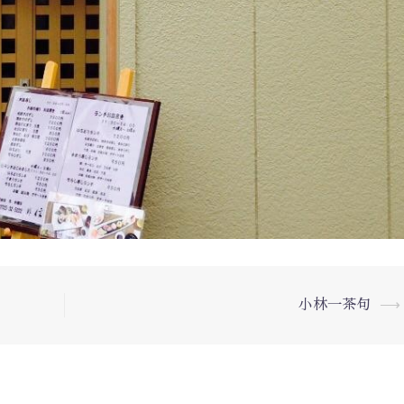
小林一茶句
⟶