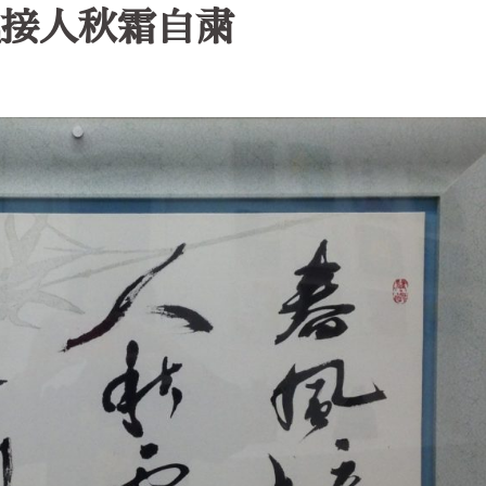
接人秋霜自粛