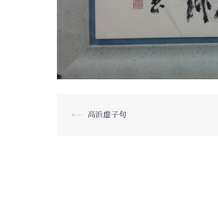
⟵
高浜虚子句
投
稿
ナ
ビ
ゲ
ー