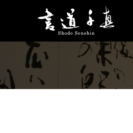
コ
ン
テ
ン
ツ
へ
ス
キ
ッ
プ