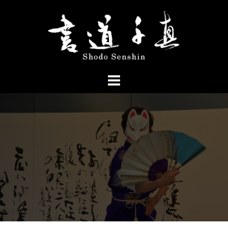
コ
ン
テ
ン
ツ
へ
ス
キ
ッ
プ