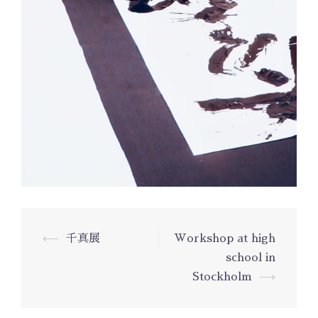
⟵
千真展
Workshop at high
投
school in
稿
Stockholm
⟶
ナ
ビ